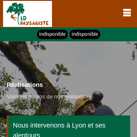
indisponible
indisponible
-
Réalisations
Voici les photos de nos réalisations
Nous intervenons à Lyon et ses
alentours.