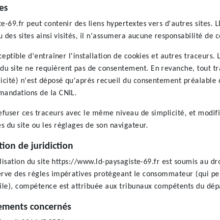
es
e-69.fr peut contenir des liens hypertextes vers d'autres sites. 
u des sites ainsi visités, il n'assumera aucune responsabilité de ce
sceptible d'entraîner l'installation de cookies et autres traceurs.
du site ne requièrent pas de consentement. En revanche, tout t
licité) n'est déposé qu'après recueil du consentement préalable 
mmandations de la CNIL.
refuser ces traceurs avec le même niveau de simplicité, et modif
s du site ou les réglages de son navigateur.
tion de juridiction
tilisation du site https://www.ld-paysagiste-69.fr est soumis au dr
serve des règles impératives protégeant le consommateur (qui pe
icile), compétence est attribuée aux tribunaux compétents du dé
glements concernés