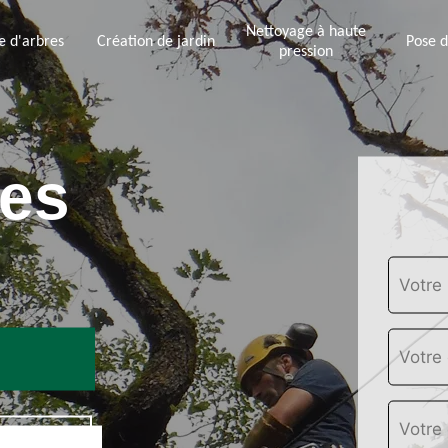
Nettoyage à haute
e d'arbres
Création de jardin
Pose d
pression
les