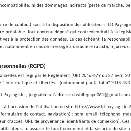
incompatibilité, ni des dommages indirects (perte de marché, pe
ire de contact) sont à la disposition des utilisateurs. LD Paysagi
 préalable, tout contenu déposé qui contreviendrait à la législ
atives à la protection des données. Le cas échéant, la responsabil
gée, notamment en cas de message à caractère raciste, injurieux
ersonnelles (RGPD)
nnelles est régi par le Règlement (UE) 2016/679 du 27 avril 201
e " Informatique et Libertés " (notamment par la loi n° 2018-493 
D Paysagiste , joignable à l'adresse davidlepape061@gmail.com
s
: à l'occasion de l'utilisation du site https://www.ld-paysagiste-
it (formulaire de contact, navigation) : nom, email, téléphone, m
seur d'accès, URL de provenance, identifiants de connexion). Ces 
ilisateurs, d'assurer le fonctionnement et la sécurité du site, e