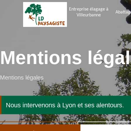
Entreprise élagage à
Abattag
Villeurbanne
Mentions léga
Mentions légales
Nous intervenons à Lyon et ses alentours.