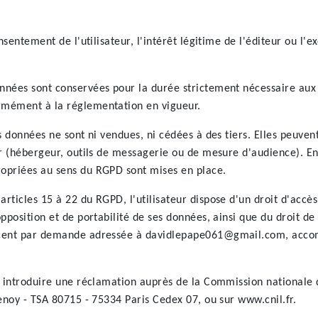
onsentement de l'utilisateur, l'intérêt légitime de l'éditeur ou l
onnées sont conservées pour la durée strictement nécessaire aux f
rmément à la réglementation en vigueur.
s données ne sont ni vendues, ni cédées à des tiers. Elles peuvent
ur (hébergeur, outils de messagerie ou de mesure d'audience). En
opriées au sens du RGPD sont mises en place.
ticles 15 à 22 du RGPD, l'utilisateur dispose d'un droit d'accès,
opposition et de portabilité de ses données, ainsi que du droit d
rcent par demande adressée à davidlepape061@gmail.com, acco
ut introduire une réclamation auprès de la Commission nationale 
tenoy - TSA 80715 - 75334 Paris Cedex 07, ou sur www.cnil.fr.