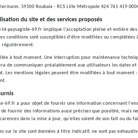
llermann, 59100 Roubaix - RCS Lille Métropole 424 761 419 0004
lisation du site et des services proposés
w.ld-paysagiste-69.fr implique l'acceptation pleine et entière de
 Ces conditions sont susceptibles d'être modifiées ou complétées 
er régulièrement.
ible à tout moment. Une interruption pour maintenance techniqu
cera de communiquer préalablement aux utilisateurs les dates et 
nt. Les mentions légales peuvent être modifiées à tout moment : e
nt.
ournis
te-69.fr a pour objet de fournir une information concernant l'en
e de fournir des informations aussi précises que possible, mais n
carences dans la mise à jour, qu'elles soient de son fait ou du fai
s sur le site sont données à titre indicatif, ne sont pas exhaustiv